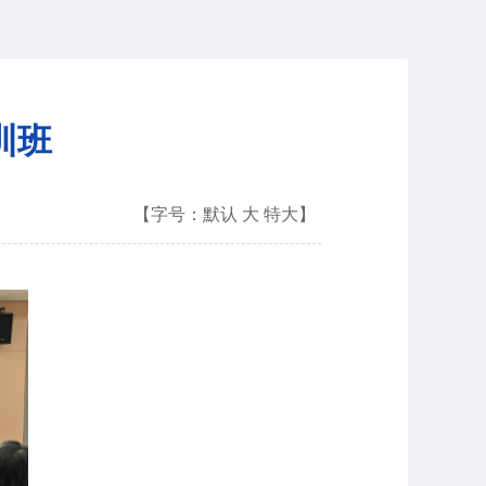
训班
【字号：
默认
大
特大
】