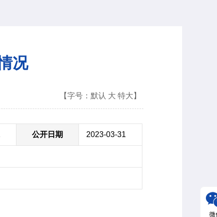
费情况
【字号：
默认
大
特大
】
1
公开日期
2023-03-31
微