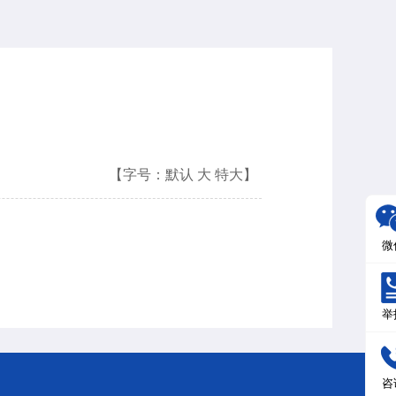
【字号：
默认
大
特大
】
微
举
咨