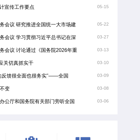
05-15
年统计宣传工作要点
文件数据库
无
05-22
务会议 研究推进全国统一大市场建
03-27
务会议 学习贯彻习近平总书记在深
03-13
会议 讨论通过《国务院2026年重
03-10
回应关切真抓实干
03-09
今天的反馈很全面也很务实"——全国
03-08
不变
03-06
务院办公厅和国务院有关部门旁听全国